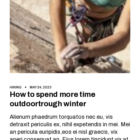
HIKING
MAY 24, 2023
How to spend more time
outdoortrough winter
Alienum phaedrum torquatos nec eu, vis
detraxit periculis ex, nihil expetendis in mei. Mei
an pericula euripidis,eos ei nisl graecis, vix
aperi consequat an. Eius lorem tincidunt vix at,