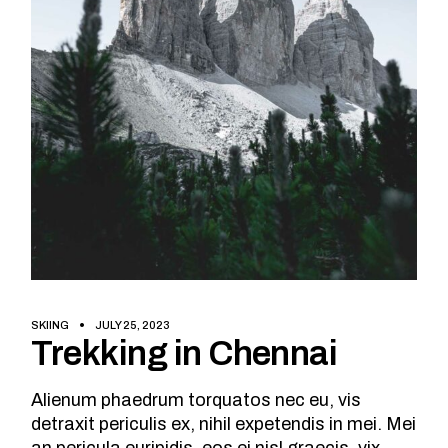
SKIING
JULY 25, 2023
Trekking in Chennai
Alienum phaedrum torquatos nec eu, vis
detraxit periculis ex, nihil expetendis in mei. Mei
an pericula euripidis, eos ei nisl graecis, vix