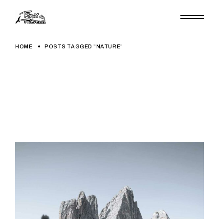
Skip
to
the
content
HOME
POSTS TAGGED "NATURE"