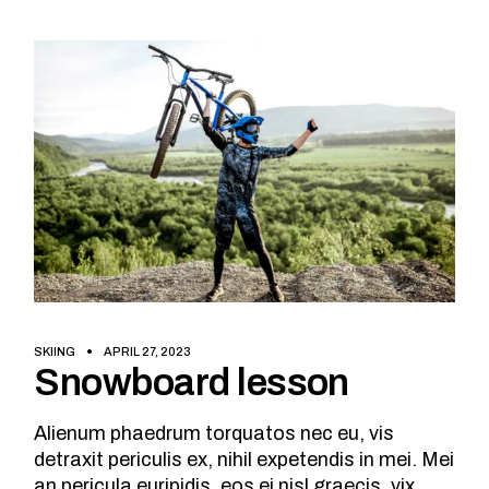
SKIING
APRIL 27, 2023
Snowboard lesson
Alienum phaedrum torquatos nec eu, vis
detraxit periculis ex, nihil expetendis in mei. Mei
an pericula euripidis, eos ei nisl graecis, vix