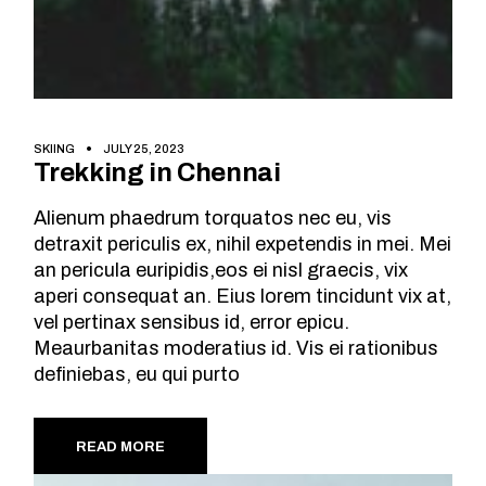
SKIING
JULY 25, 2023
Trekking in Chennai
Alienum phaedrum torquatos nec eu, vis
detraxit periculis ex, nihil expetendis in mei. Mei
an pericula euripidis,eos ei nisl graecis, vix
aperi consequat an. Eius lorem tincidunt vix at,
vel pertinax sensibus id, error epicu.
Meaurbanitas moderatius id. Vis ei rationibus
definiebas, eu qui purto
READ MORE