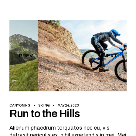
PREV
NEXT
CANYONING
SKIING
MAY 24, 2023
Run to the Hills
Alienum phaedrum torquatos nec eu, vis
detraxit periculis ex, nihil expetendis in mei. Mei