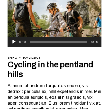
Audio
00:00
00:00
Player
SKIING
MAY 24, 2023
Cycling in the pentland
hills
Alienum phaedrum torquatos nec eu, vis
detraxit periculis ex, nihil expetendis in mei. Mei
an pericula euripidis, eos ei nisl graecis, vix
aperi consequat an. Eius lorem tincidunt vix at,