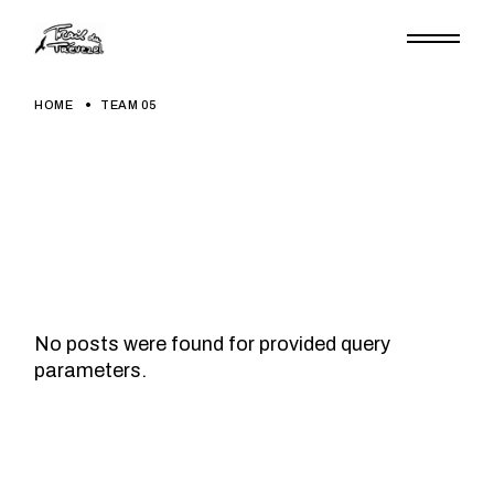
Skip
to
the
content
HOME
TEAM 05
No posts were found for provided query
parameters.