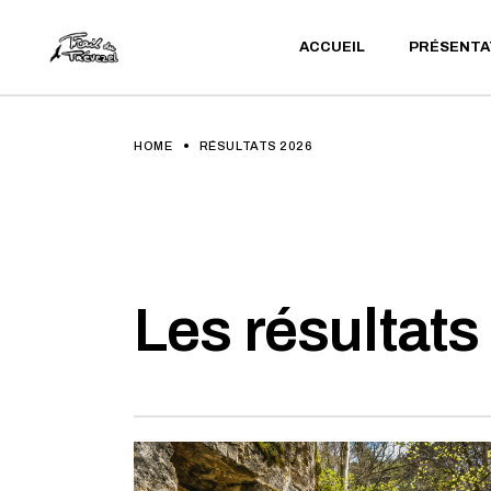
ACCUEIL
PRÉSENTA
LE TRAIL
L’ÉQUIPE
TRÈVES
LE TRAIL
HOME
RÉSULTATS 2026
L’ÉQUIPE
TRÈVES
Les résultats